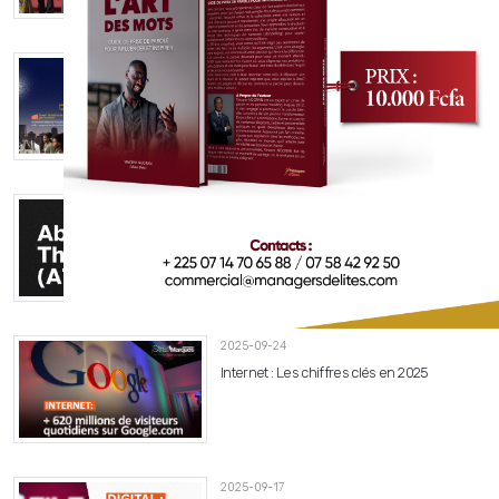
2026-02-19
Atelier de formation : Bâtir des
collaborateurs plus performants
2025-09-24
Above The Line (ATL)
2025-09-24
Internet : Les chiffres clés en 2025
2025-09-17