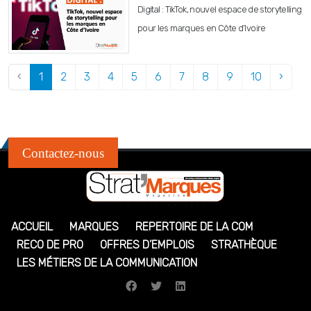
Digital : TikTok, nouvel espace de storytelling
pour les marques en Côte d’Ivoire
‹
1
2
3
4
5
6
7
8
9
10
›
Contactez-nous
ACCUEIL
MARQUES
REPERTOIRE DE LA COM
RECO DE PRO
OFFRES D’EMPLOIS
STRATHÈQUE
LES MÉTIERS DE LA COMMUNICATION