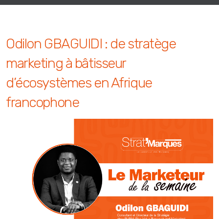
Odilon GBAGUIDI : de stratège
marketing à bâtisseur
d’écosystèmes en Afrique
francophone