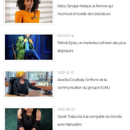
2023-03-08
Fatou Tandjan Ndiaye, la femme qui
murmure à l'oreille des décideurs
2023-01-16
Patrick Epée, un marketeur africain des plus
atypiques
2022-12-17
Awa Ba Coulibaly, l’orfèvre de la
communication du groupe SUNU
2022-08-01
Sarah Traboulsi, à la conquête du monde
avec NaturaBio