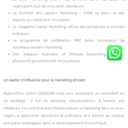
Le Club Marketing Avis+, déjà présent dans huit pays et
regroupant plus de cinq cents décideurs.
Le Sommet des Leaders Marketing – THINK by Avis+ et ses
Awards qui célèbrent l’innovation.
Le magazine Leader Marketing, vitrine des tendances et bonnes
pratiques.
Le programme de certification PMC Avis+, incubateur de
nouveaux leaders marketing.
Des espaces business et lifestyle (coworking, apparts,
afterwork) qui renforcent l’écosystème.
Un leader d’influence pour le marketing africain
Aujourd’hui, Odilon GBAGUIDI n’est plus seulement un consultant ou
un stratège : il est un bâtisseur d’écosystèmes. À travers ses
initiatives, il a contribué à professionnaliser le marketing dans la sous-
région, à rapprocher décideurs et praticiens, et à donner au secteur