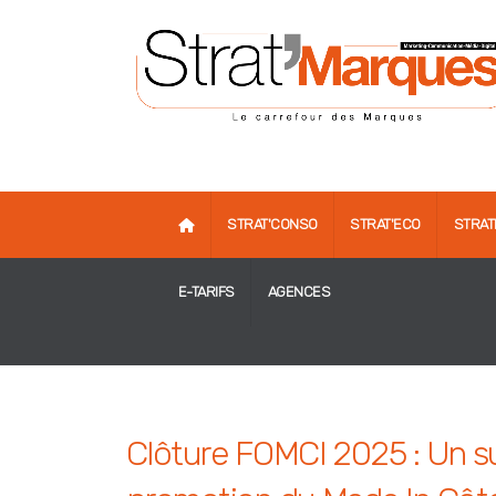
STRAT'CONSO
STRAT'ECO
STRAT
E-TARIFS
AGENCES
Clôture FOMCI 2025 : Un su