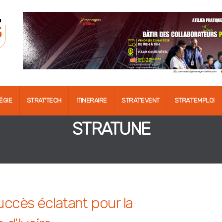
ÉGIE
STRAT'TECH
ITINERAIRE
STRAT’EVENT
STRAT’EMPLOI
STRATUNE
ccès éclatant pour la