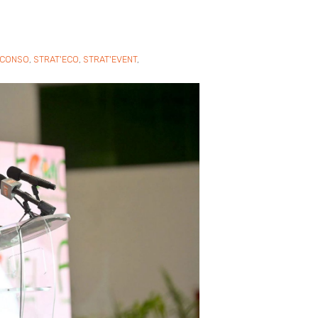
'CONSO
,
STRAT'ECO
,
STRAT'EVENT
,