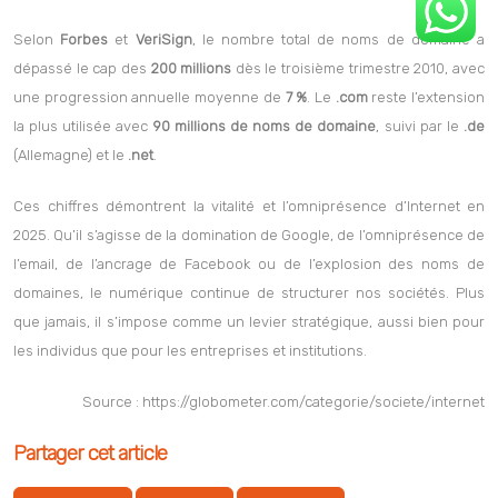
enregistrés dans le monde, soit plus de
123.000 par jour
.
Selon
Forbes
et
VeriSign
, le nombre total de noms de domaine a
dépassé le cap des
200 millions
dès le troisième trimestre 2010, avec
une progression annuelle moyenne de
7 %
. Le
.com
reste l’extension
la plus utilisée avec
90 millions de noms de domaine
, suivi par le
.de
(Allemagne) et le
.net
.
Ces chiffres démontrent la vitalité et l’omniprésence d’Internet en
2025. Qu’il s’agisse de la domination de Google, de l’omniprésence de
l’email, de l’ancrage de Facebook ou de l’explosion des noms de
domaines, le numérique continue de structurer nos sociétés. Plus
que jamais, il s’impose comme un levier stratégique, aussi bien pour
les individus que pour les entreprises et institutions.
Source : https://globometer.com/categorie/societe/internet
Partager cet article