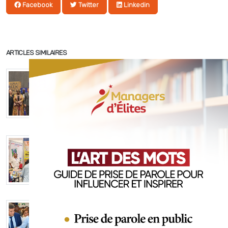
Facebook
Twitter
Linkedin
ARTICLES SIMILAIRES
2026-05-16
Clôture SILA 2026 : 200 millions FCFA de
chiffre d’affaires enregistrés pour une
édition record
2026-05-16
SILA 2026 : immersion au cœur d’un
carrefour littéraire aux accents du monde
2026-05-16
SILA 2026 : la Première Dame Dominique