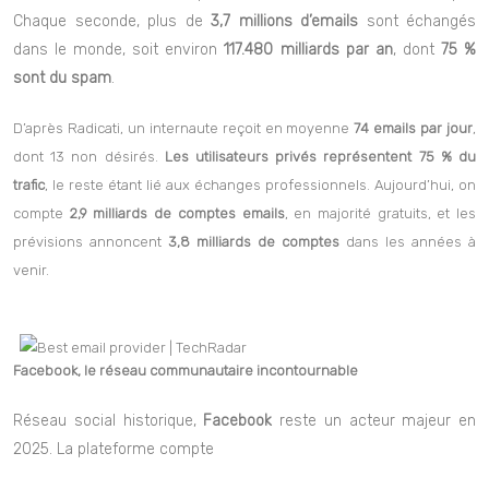
sociaux, l’email reste un pilier de la communication numérique.
Chaque seconde, plus de
3,7 millions d’emails
sont échangés
dans le monde, soit environ
117.480 milliards par an
, dont
75 %
sont du spam
.
D’après Radicati, un internaute reçoit en moyenne
74 emails par jour
,
dont 13 non désirés.
Les utilisateurs privés représentent 75 % du
trafic
, le reste étant lié aux échanges professionnels. Aujourd’hui, on
compte
2,9 milliards de comptes emails
, en majorité gratuits, et les
prévisions annoncent
3,8 milliards de comptes
dans les années à
venir.
Facebook, le réseau communautaire incontournable
Réseau social historique,
Facebook
reste un acteur majeur en
2025. La plateforme compte