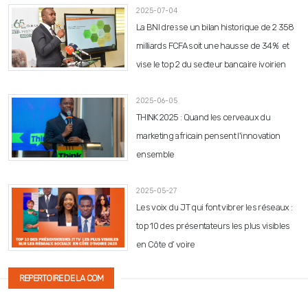
2025-07-04
La BNI dresse un bilan historique de 2 358
milliards FCFA soit une hausse de 34% et
vise le top 2 du secteur bancaire ivoirien
2025-06-05
THINK 2025 : Quand les cerveaux du
marketing africain pensent l'innovation
ensemble
2025-05-27
Les voix du JT qui font vibrer les réseaux :
top 10 des présentateurs les plus visibles
en Côte d’Ivoire
REPERTOIRE DE LA COM