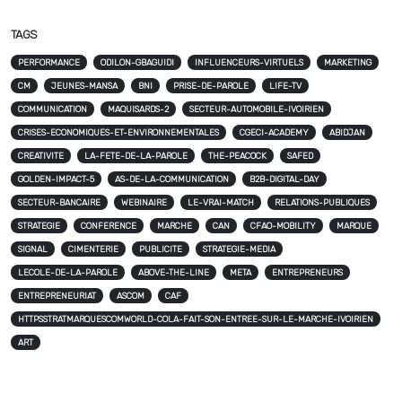
TAGS
PERFORMANCE
ODILON-GBAGUIDI
INFLUENCEURS-VIRTUELS
MARKETING
CM
JEUNES-MANSA
BNI
PRISE-DE-PAROLE
LIFE-TV
COMMUNICATION
MAQUISARDS-2
SECTEUR-AUTOMOBILE-IVOIRIEN
CRISES-ECONOMIQUES-ET-ENVIRONNEMENTALES
CGECI-ACADEMY
ABIDJAN
CREATIVITE
LA-FETE-DE-LA-PAROLE
THE-PEACOCK
SAFED
GOLDEN-IMPACT-5
AS-DE-LA-COMMUNICATION
B2B-DIGITAL-DAY
SECTEUR-BANCAIRE
WEBINAIRE
LE-VRAI-MATCH
RELATIONS-PUBLIQUES
STRATEGIE
CONFERENCE
MARCHE
CAN
CFAO-MOBILITY
MARQUE
SIGNAL
CIMENTERIE
PUBLICITE
STRATEGIE-MEDIA
LECOLE-DE-LA-PAROLE
ABOVE-THE-LINE
META
ENTREPRENEURS
ENTREPRENEURIAT
ASCOM
CAF
HTTPSSTRATMARQUESCOMWORLD-COLA-FAIT-SON-ENTREE-SUR-LE-MARCHE-IVOIRIEN
ART