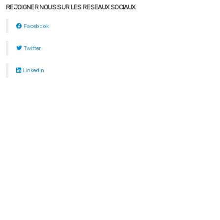
REJOIGNER NOUS SUR LES RESEAUX SOCIAUX
Facebook
Twitter
Linkedin
Contactez-nous
ACCUEIL
LES MÉTIERS DE LA COMMUNICATION
RECO DE PRO
OFFRES D’EMPLOIS
REPERTOIRE DE LA COM